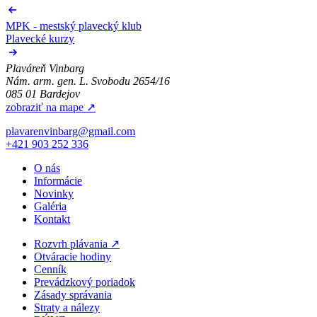
MPK - mestský plavecký klub
Plavecké kurzy
Plaváreň Vinbarg
Nám. arm. gen. L. Svobodu 2654/16
085 01 Bardejov
zobraziť na mape
↗
plavarenvinbarg@gmail.com
+421 903 252 336
O nás
Informácie
Novinky
Galéria
Kontakt
Rozvrh plávania
↗
Otváracie hodiny
Cenník
Prevádzkový poriadok
Zásady správania
Straty a nálezy