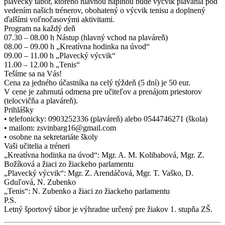
plavecký tábor, ktorého hlavnou náplňou bude výcvik plávania pod
vedením našich trénerov, obohatený o výcvik tenisu a doplnený
ďalšími voľnočasovými aktivitami.
Program na každý deň
07.30 – 08.00 h Nástup (hlavný vchod na plaváreň)
08.00 – 09.00 h „Kreatívna hodinka na úvod“
09.00 – 11.00 h „Plavecký výcvik“
11.00 – 12.00 h „Tenis“
Tešíme sa na Vás!
Cena za jedného účastníka na celý týždeň (5 dní) je 50 eur.
V cene je zahrnutá odmena pre učiteľov a prenájom priestorov
(telocvičňa a plaváreň).
Prihlášky
• telefonicky: 0903252336 (plaváreň) alebo 0544746271 (škola)
• mailom: zsvinbarg16@gmail.com
• osobne na sekretariáte školy
Vaši učitelia a tréneri
„Kreatívna hodinka na úvod“: Mgr. A. M. Kolibabová, Mgr. Z.
Božíková a žiaci zo žiackeho parlamentu
„Plavecký výcvik“: Mgr. Z. Arendáčová, Mgr. T. Vaško, D.
Gduľová, N. Zubenko
„Tenis“: N. Zubenko a žiaci zo žiackeho parlamentu
P.S.
Letný športový tábor je výhradne určený pre žiakov 1. stupňa ZŠ.