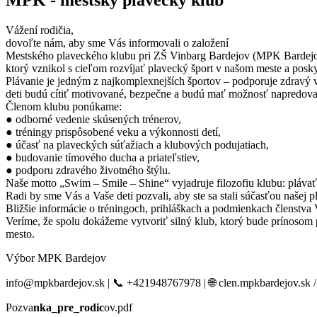
Vážení rodičia,
dovoľte nám, aby sme Vás informovali o založení
Mestského plaveckého klubu pri ZŠ Vinbarg Bardejov (MPK Bardejo
ktorý vznikol s cieľom rozvíjať plavecký šport v našom meste a posk
Plávanie je jedným z najkomplexnejších športov – podporuje zdravý vý
deti budú cítiť motivované, bezpečne a budú mať možnosť napredova
Členom klubu ponúkame:
● odborné vedenie skúsených trénerov,
● tréningy prispôsobené veku a výkonnosti detí,
● účasť na plaveckých súťažiach a klubových podujatiach,
● budovanie tímového ducha a priateľstiev,
● podporu zdravého životného štýlu.
Naše motto „Swim – Smile – Shine“ vyjadruje filozofiu klubu: plávať 
Radi by sme Vás a Vaše deti pozvali, aby ste sa stali súčasťou našej p
Bližšie informácie o tréningoch, prihláškach a podmienkach členstv
Veríme, že spolu dokážeme vytvoriť silný klub, ktorý bude prínosom pr
mesto.
Výbor MPK Bardejov
info@mpkbardejov.sk | 📞 +421948767978 | 🌐 clen.mpkbardejov.sk 
Pozva
nka_pre_rodic
ov.pdf