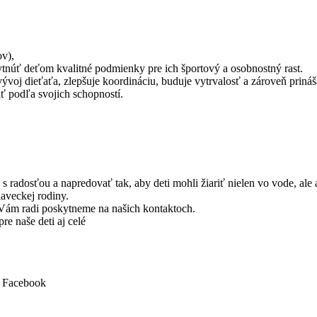
v),
ytnúť deťom kvalitné podmienky pre ich športový a osobnostný rast.
voj dieťaťa, zlepšuje koordináciu, buduje vytrvalosť a zároveň prináš
ť podľa svojich schopností.
s radosťou a napredovať tak, aby deti mohli žiariť nielen vo vode, ale
laveckej rodiny.
a Vám radi poskytneme na našich kontaktoch.
e naše deti aj celé
/ Facebook