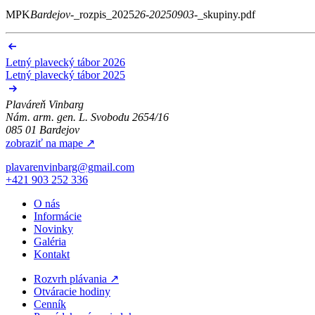
MPK
Bardejov
-_rozpis_2025
26
-
20250903
-_skupiny.pdf
Letný plavecký tábor 2026
Letný plavecký tábor 2025
Plaváreň Vinbarg
Nám. arm. gen. L. Svobodu 2654/16
085 01 Bardejov
zobraziť na mape
↗
plavarenvinbarg@gmail.com
+421 903 252 336
O nás
Informácie
Novinky
Galéria
Kontakt
Rozvrh plávania
↗
Otváracie hodiny
Cenník